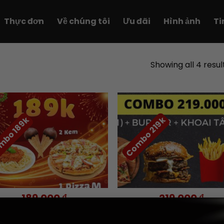
Thực đơn
Về chúng tôi
Ưu đãi
Hình ảnh
Ti
Showing all 4 resul
bo 189k
Combo 219k
Add to
Ad
wishlist
wis
+
189.000
₫
219.000
₫