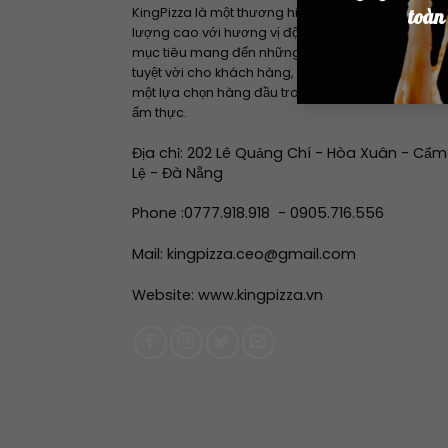
KingPizza là một thương hiệu nổi tiếng về pizza chấ
toàn
lượng cao với hương vị độc đáo và đa dạng. Với
mục tiêu mang đến những trải nghiệm ẩm thực
tuyệt vời cho khách hàng, KingPizza đã trở thành
một lựa chọn hàng đầu trong ngành công nghiệp
ẩm thực.
Địa chỉ: 202 Lê Quảng Chí - Hòa Xuân - Cẩm
Lệ - Đà Nẵng
Phone :
0777.918.918
-
0905.716.556
Mail: kingpizza.ceo@gmail.com
Website:
www.kingpizza.vn