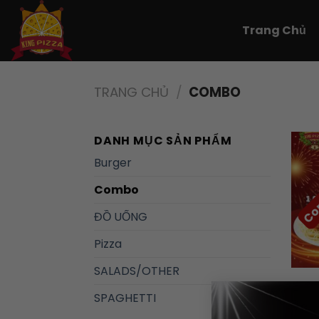
Skip
to
Trang Chủ
content
TRANG CHỦ
/
COMBO
DANH MỤC SẢN PHẨM
Burger
Com
Combo
ĐỒ UỐNG
Pizza
+
SALADS/OTHER
SPAGHETTI