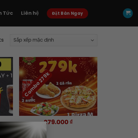
n Tức
Liên hệ
Đặt Bàn Ngay
ts
Combo 279k
d to
Add to
hlist
wishlist
+
279.000
₫
×