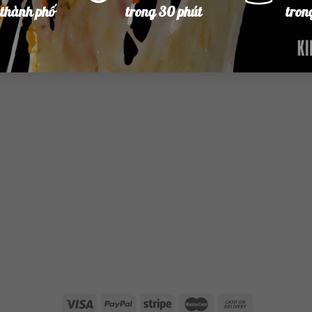
t
 thành phố
trong 30 phút
tron