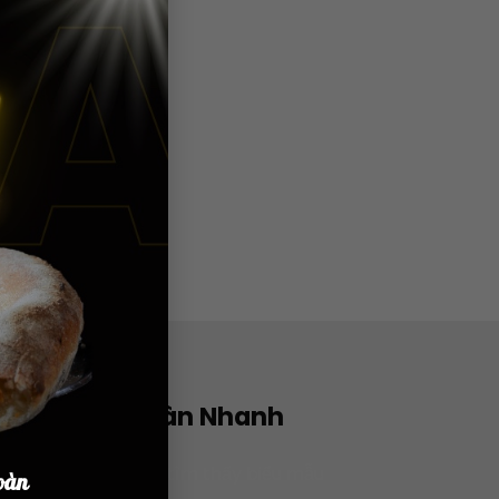
Book Bàn Nhanh
Lỗi:
Không tìm thấy biểu mẫu
oàn