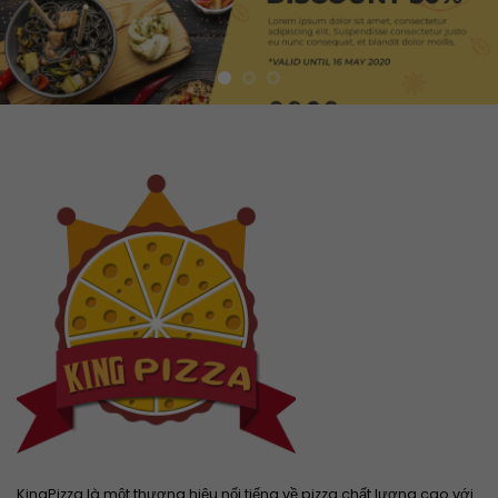
KingPizza là một thương hiệu nổi tiếng về pizza chất lượng cao với