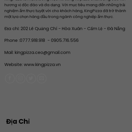
hương vị độc đáo và đa dạng. Với mục tiêu mang đến những trải
nghiệm ẩm thực tuyệt vời cho khách hàng, KingPizza đã trở thành
một lựa chọn hàng đầu trong ngành công nghiệp ẩm thực.
Địa chỉ: 202 Lê Quảng Chí - Hòa Xuân - Cẩm Lệ - Đà Nẵng
Phone :
0777.918.918
-
0905.716.556
Mail: kingpizza.ceo@gmail.com
Website:
www.kingpizza.vn
Địa Chỉ