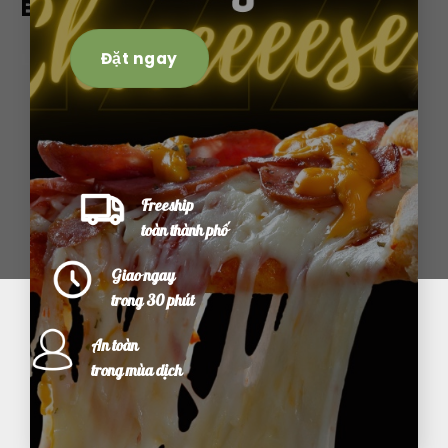
Book Bàn Nhanh
Lỗi:
Không tìm thấy biểu mẫu liên hệ.
Đặt ngay
Freeship
toàn thành phố
Copyright 2026 © by
THEMENEW.NET
Giao ngay
trong 30 phút
An toàn
trong mùa dịch