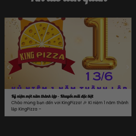
Đặc Biệt Cho Phụ Nữ – King Pizza Kính Chúc Ngày 8/3 An Lành và
Ngon Miệng
nh
Chào quý khách hàng thân yêu của King Pizza! Nhân dịp
lễ quốc tế phụ