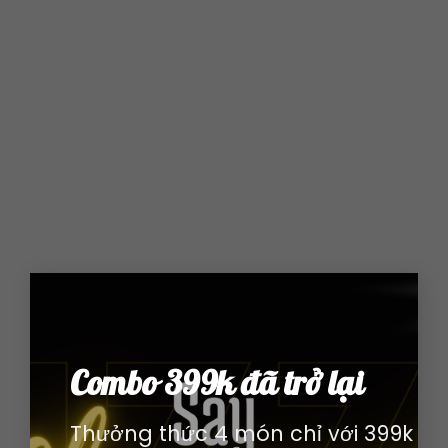
×
Combo 399k đã trở lại
Thưởng thức 4 món chỉ với 399k